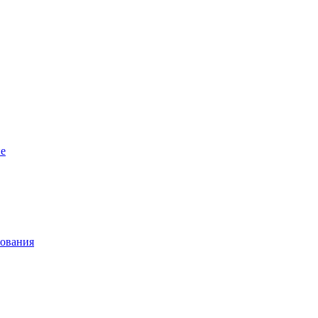
е
ования