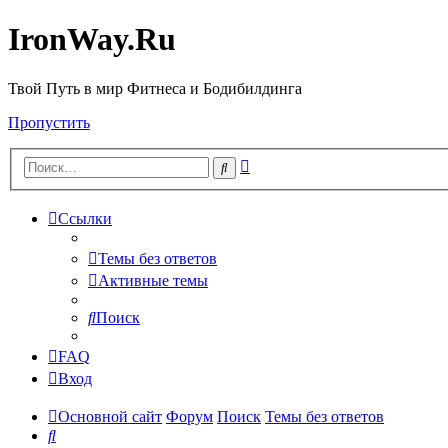
IronWay.Ru
Твой Путь в мир Фитнеса и Бодибилдинга
Пропустить
Расширенный
Поиск
поиск
Ссылки
Темы без ответов
Активные темы
Поиск
FAQ
Вход
Основной сайт
Форум
Поиск
Темы без ответов
Поиск