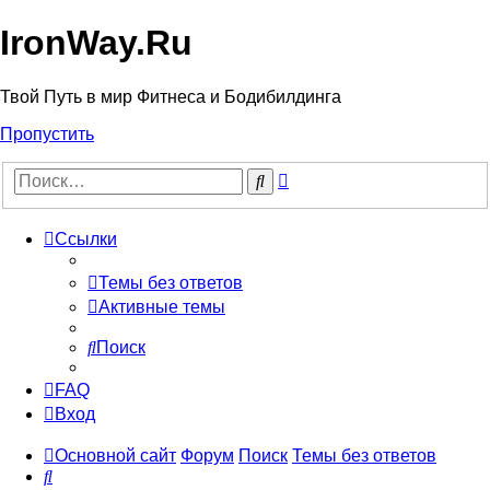
IronWay.Ru
Твой Путь в мир Фитнеса и Бодибилдинга
Пропустить
Расширенный
Поиск
поиск
Ссылки
Темы без ответов
Активные темы
Поиск
FAQ
Вход
Основной сайт
Форум
Поиск
Темы без ответов
Поиск