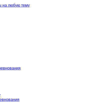
ы на любую тему
ревнования
у
евнования