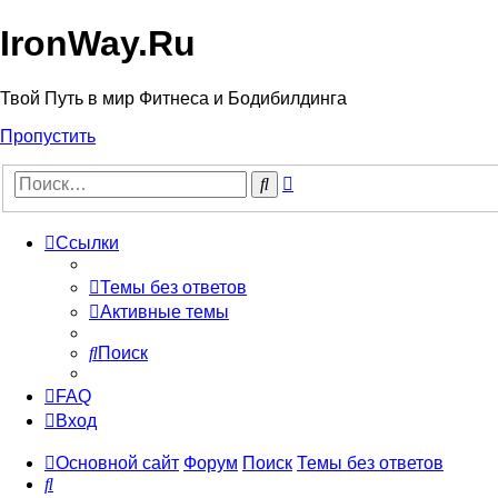
IronWay.Ru
Твой Путь в мир Фитнеса и Бодибилдинга
Пропустить
Расширенный
Поиск
поиск
Ссылки
Темы без ответов
Активные темы
Поиск
FAQ
Вход
Основной сайт
Форум
Поиск
Темы без ответов
Поиск