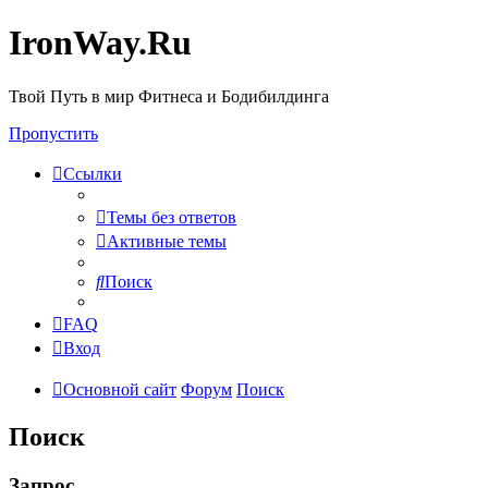
IronWay.Ru
Твой Путь в мир Фитнеса и Бодибилдинга
Пропустить
Ссылки
Темы без ответов
Активные темы
Поиск
FAQ
Вход
Основной сайт
Форум
Поиск
Поиск
Запрос