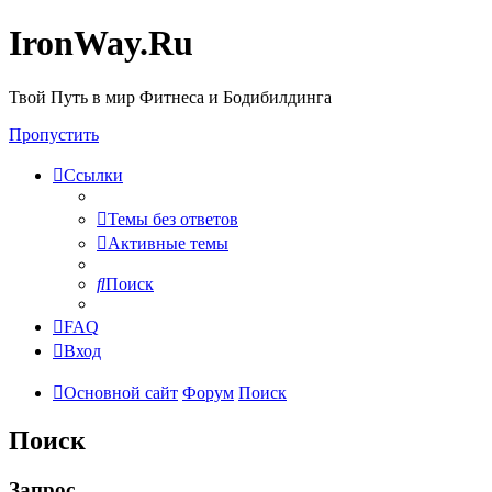
IronWay.Ru
Твой Путь в мир Фитнеса и Бодибилдинга
Пропустить
Ссылки
Темы без ответов
Активные темы
Поиск
FAQ
Вход
Основной сайт
Форум
Поиск
Поиск
Запрос