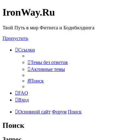
IronWay.Ru
Твой Путь в мир Фитнеса и Бодибилдинга
Пропустить
Ссылки
Темы без ответов
Активные темы
Поиск
FAQ
Вход
Основной сайт
Форум
Поиск
Поиск
Запрос