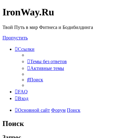
IronWay.Ru
Твой Путь в мир Фитнеса и Бодибилдинга
Пропустить
Ссылки
Темы без ответов
Активные темы
Поиск
FAQ
Вход
Основной сайт
Форум
Поиск
Поиск
Запрос