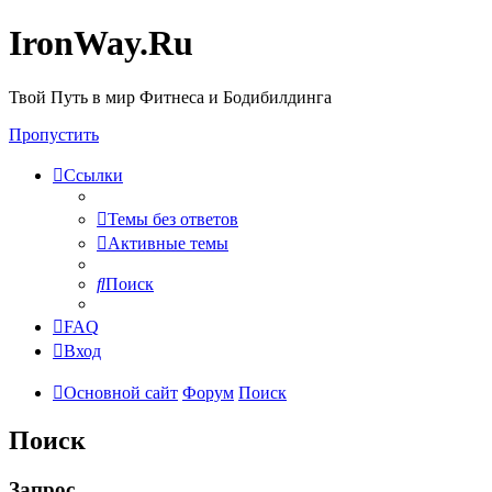
IronWay.Ru
Твой Путь в мир Фитнеса и Бодибилдинга
Пропустить
Ссылки
Темы без ответов
Активные темы
Поиск
FAQ
Вход
Основной сайт
Форум
Поиск
Поиск
Запрос