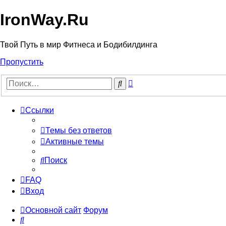
IronWay.Ru
Твой Путь в мир Фитнеса и Бодибилдинга
Пропустить
Расширенный
Поиск
поиск
Ссылки
Темы без ответов
Активные темы
Поиск
FAQ
Вход
Основной сайт
Форум
Поиск