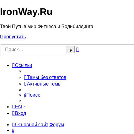
IronWay.Ru
Твой Путь в мир Фитнеса и Бодибилдинга
Пропустить
Расширенный
Поиск
поиск
Ссылки
Темы без ответов
Активные темы
Поиск
FAQ
Вход
Основной сайт
Форум
Поиск