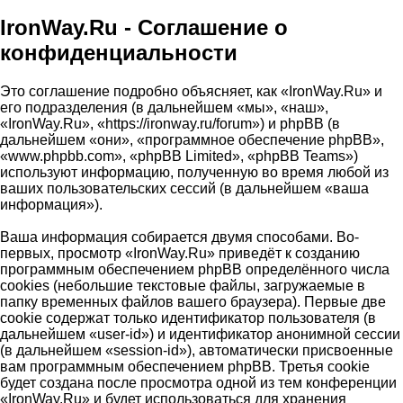
IronWay.Ru - Соглашение о
конфиденциальности
Это соглашение подробно объясняет, как «IronWay.Ru» и
его подразделения (в дальнейшем «мы», «наш»,
«IronWay.Ru», «https://ironway.ru/forum») и phpBB (в
дальнейшем «они», «программное обеспечение phpBB»,
«www.phpbb.com», «phpBB Limited», «phpBB Teams»)
используют информацию, полученную во время любой из
ваших пользовательских сессий (в дальнейшем «ваша
информация»).
Ваша информация собирается двумя способами. Во-
первых, просмотр «IronWay.Ru» приведёт к созданию
программным обеспечением phpBB определённого числа
cookies (небольшие текстовые файлы, загружаемые в
папку временных файлов вашего браузера). Первые две
cookie содержат только идентификатор пользователя (в
дальнейшем «user-id») и идентификатор анонимной сессии
(в дальнейшем «session-id»), автоматически присвоенные
вам программным обеспечением phpBB. Третья cookie
будет создана после просмотра одной из тем конференции
«IronWay.Ru» и будет использоваться для хранения