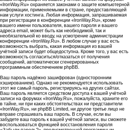
«IronWay.Ru» охраняется законами о защите компьютерной
информации, применяемыми в стране, предоставляющей
нам услуги хостинга. Любая информация, запрашиваемая
при регистрации в конференции «IronWay.Ru», кроме
вашего имени пользователя, вашего пароля и вашего
адреса email, может быть как необходимой, так и
необязательной ко вводу, на усмотрение администрации
конференции «IronWay.Ru». В любом случае у вас есть
возможность выбрать, какая информация из вашей
учётной записи будет общедоступна. Кроме того, у вас есть
возможность согласиться/отказаться от получения
сообщений, автоматически сгенерированных
программным обеспечением phpBB.
Ваш пароль надёжно зашифрован (односторонним
хэшированием). Однако не рекомендуется использовать
этот же самый пароль, регистрируясь на других сайтах.
Ваш пароль является средством доступа к вашей учётной
записи на форумах «IronWay.Ru», пожалуйста, храните его
в тайне, ни при каких обстоятельствах ни представители
«IronWay.Ru», ни phpBB Limited, ни другое третье лицо не
вправе спрашивать ваш пароль. В случае, если вы
забудете ваш пароль к вашей учётной записи, вы сможете
воспользоваться функцией восстановления пароля
«Забыли пароль?», предусмотренной программным