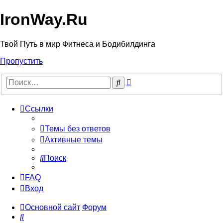
IronWay.Ru
Твой Путь в мир Фитнеса и Бодибилдинга
Пропустить
Расширенный
Поиск
поиск
Ссылки
Темы без ответов
Активные темы
Поиск
FAQ
Вход
Основной сайт
Форум
Поиск