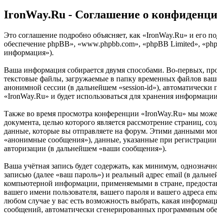
IronWay.Ru - Соглашение о конфиденц
Это соглашение подробно объясняет, как «IronWay.Ru» и его по
обеспечение phpBB», «www.phpbb.com», «phpBB Limited», «ph
информация»).
Ваша информация собирается двумя способами. Во-первых, пр
текстовые файлы, загружаемые в папку временных файлов вашег
анонимной сессии (в дальнейшем «session-id»), автоматически
«IronWay.Ru» и будет использоваться для хранения информаци
Также во время просмотра конференции «IronWay.Ru» мы може
документа, целью которого является рассмотрение страниц,
данные, которые вы отправляете на форум. Этими данными мог
«анонимные сообщения»), данные, указанные при регистрации 
авторизации (в дальнейшем «ваши сообщения»).
Ваша учётная запись будет содержать, как минимум, однознач
записью (далее «ваш пароль») и реальный адрес email (в даль
компьютерной информации, применяемыми в стране, предостав
вашего имени пользователя, вашего пароля и вашего адреса em
любом случае у вас есть возможность выбрать, какая информаци
сообщений, автоматически сгенерированных программным об