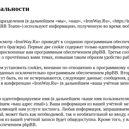
иальности
дразделения (в дальнейшем «мы», «наш», «IronWay.Ru», «https://
pBB Teams») используют информацию, полученную во время люб
осмотр «IronWay.Ru» приведёт к созданию программным обеспеч
о браузера). Первые две cookie содержат только идентификатор 
 присвоенные вам программным обеспечением phpBB. Третья cook
и о прочтённых вами темах, повышая таким образом удобство ра
м установить cookies, внешние по отношению к программному о
 созданных исключительно программным обеспечением phpBB. В
ут быть, но не исчерпываются, следующие данные: сообщения, 
в конференции «IronWay.Ru» (в дальнейшем «ваша учётная запи
но идентифицируемое имя (в дальнейшем «ваше имя пользователя
нейшем «ваш адрес email»). Ваша информация из вашей учётной за
ляющей нам услуги хостинга. Любая информация, запрашиваема
ail, может быть как необходимой, так и необязательной ко ввод
я из вашей учётной записи будет общедоступна. Кроме того, у ва
еспечением phpBB.