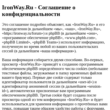
IronWay.Ru - Соглашение о
конфиденциальности
Это соглашение подробно объясняет, как «IronWay.Ru» и его
подразделения (в дальнейшем «мы», «наш», «IronWay.Ru»,
«https://ironway.ru/forum») и phpBB (в дальнейшем «они»,
«программное обеспечение phpBB», «www.phpbb.com»,
«phpBB Limited», «phpBB Teams») используют информацию,
полученную во время любой из ваших пользовательских
сессий (в дальнейшем «ваша информация»).
Ваша информация собирается двумя способами. Во-первых,
просмотр «IronWay.Ru» приведёт к созданию программным
обеспечением phpBB определённого числа cookies (небольшие
текстовые файлы, загружаемые в папку временных файлов
вашего браузера). Первые две cookie содержат только
идентификатор пользователя (в дальнейшем «user-id») и
идентификатор анонимной сессии (в дальнейшем «session-
id»), автоматически присвоенные вам программным
обеспечением phpBB. Третья cookie будет создана после
просмотра одной из тем конференции «IronWay.Ru» и будет
использоваться для хранения информации о прочтённых вами
темах, повышая таким образом удобство работы с форумами.