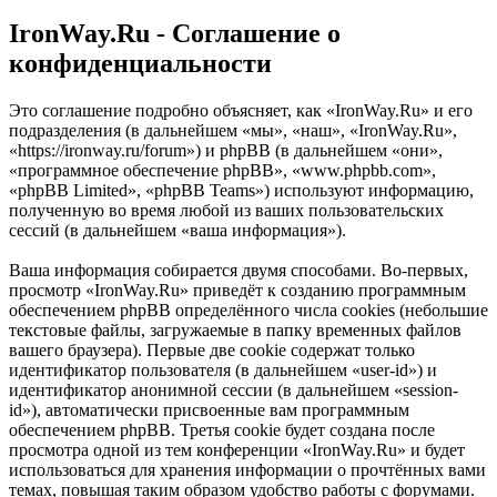
IronWay.Ru - Соглашение о
конфиденциальности
Это соглашение подробно объясняет, как «IronWay.Ru» и его
подразделения (в дальнейшем «мы», «наш», «IronWay.Ru»,
«https://ironway.ru/forum») и phpBB (в дальнейшем «они»,
«программное обеспечение phpBB», «www.phpbb.com»,
«phpBB Limited», «phpBB Teams») используют информацию,
полученную во время любой из ваших пользовательских
сессий (в дальнейшем «ваша информация»).
Ваша информация собирается двумя способами. Во-первых,
просмотр «IronWay.Ru» приведёт к созданию программным
обеспечением phpBB определённого числа cookies (небольшие
текстовые файлы, загружаемые в папку временных файлов
вашего браузера). Первые две cookie содержат только
идентификатор пользователя (в дальнейшем «user-id») и
идентификатор анонимной сессии (в дальнейшем «session-
id»), автоматически присвоенные вам программным
обеспечением phpBB. Третья cookie будет создана после
просмотра одной из тем конференции «IronWay.Ru» и будет
использоваться для хранения информации о прочтённых вами
темах, повышая таким образом удобство работы с форумами.