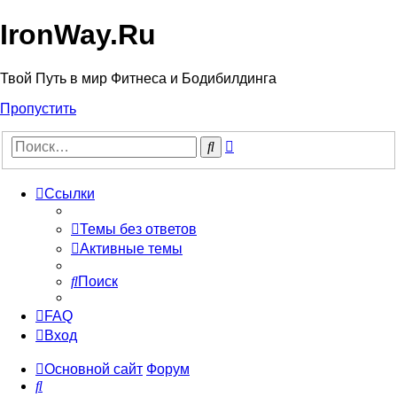
IronWay.Ru
Твой Путь в мир Фитнеса и Бодибилдинга
Пропустить
Расширенный
Поиск
поиск
Ссылки
Темы без ответов
Активные темы
Поиск
FAQ
Вход
Основной сайт
Форум
Поиск