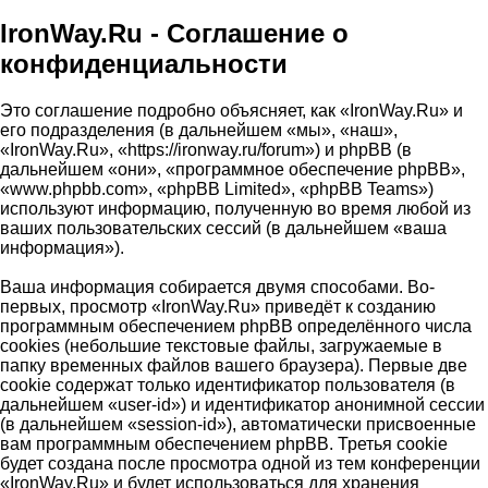
IronWay.Ru - Соглашение о
конфиденциальности
Это соглашение подробно объясняет, как «IronWay.Ru» и
его подразделения (в дальнейшем «мы», «наш»,
«IronWay.Ru», «https://ironway.ru/forum») и phpBB (в
дальнейшем «они», «программное обеспечение phpBB»,
«www.phpbb.com», «phpBB Limited», «phpBB Teams»)
используют информацию, полученную во время любой из
ваших пользовательских сессий (в дальнейшем «ваша
информация»).
Ваша информация собирается двумя способами. Во-
первых, просмотр «IronWay.Ru» приведёт к созданию
программным обеспечением phpBB определённого числа
cookies (небольшие текстовые файлы, загружаемые в
папку временных файлов вашего браузера). Первые две
cookie содержат только идентификатор пользователя (в
дальнейшем «user-id») и идентификатор анонимной сессии
(в дальнейшем «session-id»), автоматически присвоенные
вам программным обеспечением phpBB. Третья cookie
будет создана после просмотра одной из тем конференции
«IronWay.Ru» и будет использоваться для хранения