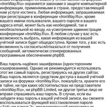
«IronWay.Ru» охраняется законами о защите компьютерной
информации, применяемыми в стране, предоставляющей
нам услуги хостинга. Любая информация, запрашиваемая
при регистрации в конференции «IronWay.Ru», кроме
вашего имени пользователя, вашего пароля и вашего
адреса email, может быть как необходимой, так и
необязательной ко вводу, на усмотрение администрации
конференции «IronWay.Ru». В любом случае у вас есть
возможность выбрать, какая информация из вашей
учётной записи будет общедоступна. Кроме того, у вас есть
возможность согласиться/отказаться от получения
сообщений, автоматически сгенерированных
программным обеспечением phpBB.
Ваш пароль надёжно зашифрован (односторонним
хэшированием). Однако не рекомендуется использовать
этот же самый пароль, регистрируясь на других сайтах.
Ваш пароль является средством доступа к вашей учётной
записи на форумах «IronWay.Ru», пожалуйста, храните его
в тайне, ни при каких обстоятельствах ни представители
«IronWay.Ru», ни phpBB Limited, ни другое третье лицо не
вправе спрашивать ваш пароль. В случае, если вы
забудете ваш пароль к вашей учётной записи, вы сможете
воспользоваться функцией восстановления пароля
«Забыли пароль?», предусмотренной программным