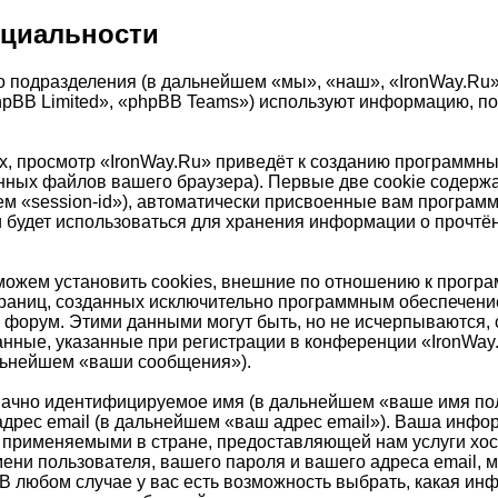
нциальности
 подразделения (в дальнейшем «мы», «наш», «IronWay.Ru», «
pBB Limited», «phpBB Teams») используют информацию, по
, просмотр «IronWay.Ru» приведёт к созданию программны
ных файлов вашего браузера). Первые две cookie содержа
ем «session-id»), автоматически присвоенные вам програм
и будет использоваться для хранения информации о прочт
ожем установить cookies, внешние по отношению к програ
страниц, созданных исключительно программным обеспечен
 форум. Этими данными могут быть, но не исчерпываются
нные, указанные при регистрации в конференции «IronWay
альнейшем «ваши сообщения»).
значно идентифицируемое имя (в дальнейшем «ваше имя по
адрес email (в дальнейшем «ваш адрес email»). Ваша инфо
 применяемыми в стране, предоставляющей нам услуги хо
ни пользователя, вашего пароля и вашего адреса email, мо
В любом случае у вас есть возможность выбрать, какая ин