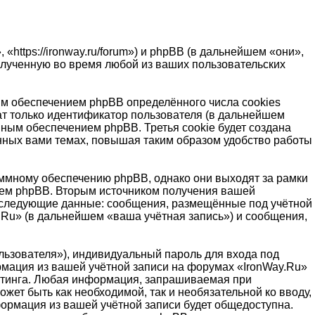
https://ironway.ru/forum») и phpBB (в дальнейшем «они»,
лученную во время любой из ваших пользовательских
м обеспечением phpBB определённого числа cookies
т только идентификатор пользователя (в дальнейшем
мным обеспечением phpBB. Третья cookie будет создана
ённых вами темах, повышая таким образом удобство работы
ммному обеспечению phpBB, однако они выходят за рамки
ием phpBB. Вторым источником получения вашей
, следующие данные: сообщения, размещённые под учётной
.Ru» (в дальнейшем «ваша учётная запись») и сообщения,
льзователя»), индивидуальный пароль для входа под
рмация из вашей учётной записи на форумах «IronWay.Ru»
стинга. Любая информация, запрашиваемая при
жет быть как необходимой, так и необязательной ко вводу,
формация из вашей учётной записи будет общедоступна.