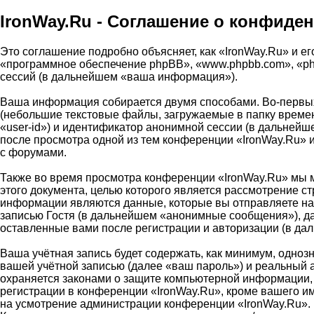
IronWay.Ru - Соглашение о конфиде
Это соглашение подробно объясняет, как «IronWay.Ru» и его
«программное обеспечение phpBB», «www.phpbb.com», «ph
сессий (в дальнейшем «ваша информация»).
Ваша информация собирается двумя способами. Во-первых
(небольшие текстовые файлы, загружаемые в папку времен
«user-id») и идентификатор анонимной сессии (в дальнейш
после просмотра одной из тем конференции «IronWay.Ru» 
с форумами.
Также во время просмотра конференции «IronWay.Ru» мы м
этого документа, целью которого является рассмотрение 
информации являются данные, которые вы отправляете на
записью Гостя (в дальнейшем «анонимные сообщения»), да
оставленные вами после регистрации и авторизации (в д
Ваша учётная запись будет содержать, как минимум, одно
вашей учётной записью (далее «ваш пароль») и реальный 
охраняется законами о защите компьютерной информации,
регистрации в конференции «IronWay.Ru», кроме вашего име
на усмотрение администрации конференции «IronWay.Ru». 