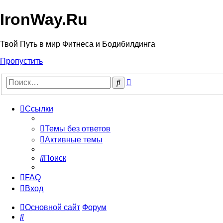
IronWay.Ru
Твой Путь в мир Фитнеса и Бодибилдинга
Пропустить
Расширенный
Поиск
поиск
Ссылки
Темы без ответов
Активные темы
Поиск
FAQ
Вход
Основной сайт
Форум
Поиск