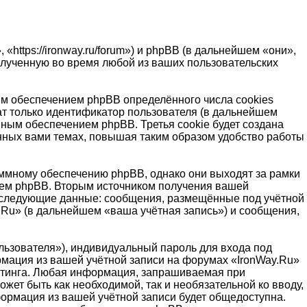
https://ironway.ru/forum») и phpBB (в дальнейшем «они»,
лученную во время любой из ваших пользовательских
м обеспечением phpBB определённого числа cookies
т только идентификатор пользователя (в дальнейшем
мным обеспечением phpBB. Третья cookie будет создана
ённых вами темах, повышая таким образом удобство работы
ммному обеспечению phpBB, однако они выходят за рамки
ием phpBB. Вторым источником получения вашей
, следующие данные: сообщения, размещённые под учётной
.Ru» (в дальнейшем «ваша учётная запись») и сообщения,
льзователя»), индивидуальный пароль для входа под
рмация из вашей учётной записи на форумах «IronWay.Ru»
стинга. Любая информация, запрашиваемая при
жет быть как необходимой, так и необязательной ко вводу,
формация из вашей учётной записи будет общедоступна.