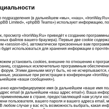
нциальности
 подразделения (в дальнейшем «мы», «наш», «IronWay.Ru», «
pBB Limited», «phpBB Teams») используют информацию, по
, просмотр «IronWay.Ru» приведёт к созданию программны
ных файлов вашего браузера). Первые две cookie содержа
ем «session-id»), автоматически присвоенные вам програм
и будет использоваться для хранения информации о прочт
ожем установить cookies, внешние по отношению к програ
страниц, созданных исключительно программным обеспечен
 форум. Этими данными могут быть, но не исчерпываются
нные, указанные при регистрации в конференции «IronWay
альнейшем «ваши сообщения»).
значно идентифицируемое имя (в дальнейшем «ваше имя по
адрес email (в дальнейшем «ваш адрес email»). Ваша инфо
 применяемыми в стране, предоставляющей нам услуги хо
ни пользователя, вашего пароля и вашего адреса email, мо
В любом случае у вас есть возможность выбрать, какая ин