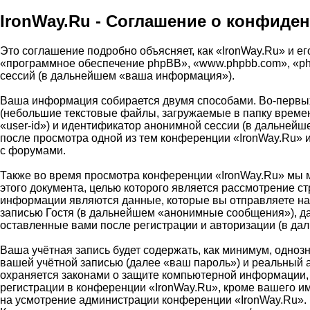
IronWay.Ru - Соглашение о конфиде
Это соглашение подробно объясняет, как «IronWay.Ru» и его
«программное обеспечение phpBB», «www.phpbb.com», «ph
сессий (в дальнейшем «ваша информация»).
Ваша информация собирается двумя способами. Во-первых
(небольшие текстовые файлы, загружаемые в папку времен
«user-id») и идентификатор анонимной сессии (в дальнейш
после просмотра одной из тем конференции «IronWay.Ru» 
с форумами.
Также во время просмотра конференции «IronWay.Ru» мы м
этого документа, целью которого является рассмотрение 
информации являются данные, которые вы отправляете на
записью Гостя (в дальнейшем «анонимные сообщения»), да
оставленные вами после регистрации и авторизации (в д
Ваша учётная запись будет содержать, как минимум, одно
вашей учётной записью (далее «ваш пароль») и реальный 
охраняется законами о защите компьютерной информации,
регистрации в конференции «IronWay.Ru», кроме вашего име
на усмотрение администрации конференции «IronWay.Ru». 