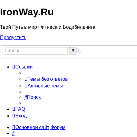
IronWay.Ru
Твой Путь в мир Фитнеса и Бодибилдинга
Пропустить
Расширенный
Поиск
поиск
Ссылки
Темы без ответов
Активные темы
Поиск
FAQ
Вход
Основной сайт
Форум
Поиск