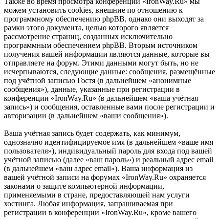
Также во время просмотра конференции «IronWay.Ru» мы
можем установить cookies, внешние по отношению к
программному обеспечению phpBB, однако они выходят за
рамки этого документа, целью которого является
рассмотрение страниц, созданных исключительно
программным обеспечением phpBB. Вторым источником
получения вашей информации являются данные, которые вы
отправляете на форум. Этими данными могут быть, но не
исчерпываются, следующие данные: сообщения, размещённые
под учётной записью Гостя (в дальнейшем «анонимные
сообщения»), данные, указанные при регистрации в
конференции «IronWay.Ru» (в дальнейшем «ваша учётная
запись») и сообщения, оставленные вами после регистрации и
авторизации (в дальнейшем «ваши сообщения»).
Ваша учётная запись будет содержать, как минимум,
однозначно идентифицируемое имя (в дальнейшем «ваше имя
пользователя»), индивидуальный пароль для входа под вашей
учётной записью (далее «ваш пароль») и реальный адрес email
(в дальнейшем «ваш адрес email»). Ваша информация из
вашей учётной записи на форумах «IronWay.Ru» охраняется
законами о защите компьютерной информации,
применяемыми в стране, предоставляющей нам услуги
хостинга. Любая информация, запрашиваемая при
регистрации в конференции «IronWay.Ru», кроме вашего