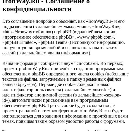
IronWay.Ru - Соглашение о
конфиденциальности
Это соглашение подробно объясняет, как «IronWay.Ru» и его
подразделения (в дальнейшем «мы», «наш», «IronWay.Ru»,
«https://ironway.ru/forum») и phpBB (в дальнейшем «они»,
«программное обеспечение phpBB», «www.phpbb.com»,
«phpBB Limited», «phpBB Teams») используют информацию,
полученную во время любой из ваших пользовательских
сессий (в дальнейшем «ваша информация»).
Ваша информация собирается двумя способами. Во-первых,
просмотр «IronWay.Ru» приведёт к созданию программным
обеспечением phpBB определённого числа cookies (небольшие
текстовые файлы, загружаемые в папку временных файлов
вашего браузера). Первые две cookie содержат только
идентификатор пользователя (в дальнейшем «user-id») и
идентификатор анонимной сессии (в дальнейшем «session-
id»), автоматически присвоенные вам программным
обеспечением phpBB. Третья cookie будет создана после
просмотра одной из тем конференции «IronWay.Ru» и будет
использоваться для хранения информации о прочтённых вами
темах, повышая таким образом удобство работы с форумами.