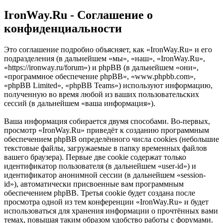
IronWay.Ru - Соглашение о
конфиденциальности
Это соглашение подробно объясняет, как «IronWay.Ru» и его
подразделения (в дальнейшем «мы», «наш», «IronWay.Ru»,
«https://ironway.ru/forum») и phpBB (в дальнейшем «они»,
«программное обеспечение phpBB», «www.phpbb.com»,
«phpBB Limited», «phpBB Teams») используют информацию,
полученную во время любой из ваших пользовательских
сессий (в дальнейшем «ваша информация»).
Ваша информация собирается двумя способами. Во-первых,
просмотр «IronWay.Ru» приведёт к созданию программным
обеспечением phpBB определённого числа cookies (небольшие
текстовые файлы, загружаемые в папку временных файлов
вашего браузера). Первые две cookie содержат только
идентификатор пользователя (в дальнейшем «user-id») и
идентификатор анонимной сессии (в дальнейшем «session-
id»), автоматически присвоенные вам программным
обеспечением phpBB. Третья cookie будет создана после
просмотра одной из тем конференции «IronWay.Ru» и будет
использоваться для хранения информации о прочтённых вами
темах, повышая таким образом удобство работы с форумами.