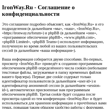
IronWay.Ru - Соглашение о
конфиденциальности
Это соглашение подробно объясняет, как «IronWay.Ru» и его
подразделения (в дальнейшем «мы», «наш», «IronWay.Ru»,
«https://ironway.ru/forum») и phpBB (в дальнейшем «они»,
«программное обеспечение phpBB», «www.phpbb.com»,
«phpBB Limited», «phpBB Teams») используют информацию,
полученную во время любой из ваших пользовательских
сессий (в дальнейшем «ваша информация»).
Ваша информация собирается двумя способами. Во-первых,
просмотр «IronWay.Ru» приведёт к созданию программным
обеспечением phpBB определённого числа cookies (небольшие
текстовые файлы, загружаемые в папку временных файлов
вашего браузера). Первые две cookie содержат только
идентификатор пользователя (в дальнейшем «user-id») и
идентификатор анонимной сессии (в дальнейшем «session-
id»), автоматически присвоенные вам программным
обеспечением phpBB. Третья cookie будет создана после
просмотра одной из тем конференции «IronWay.Ru» и будет
использоваться для хранения информации о прочтённых вами
темах, повышая таким образом удобство работы с форумами.