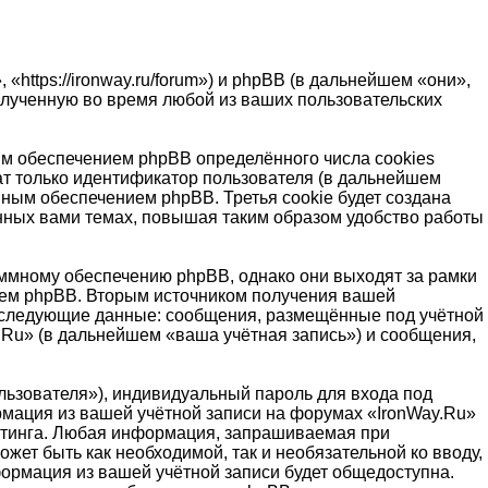
https://ironway.ru/forum») и phpBB (в дальнейшем «они»,
лученную во время любой из ваших пользовательских
м обеспечением phpBB определённого числа cookies
т только идентификатор пользователя (в дальнейшем
мным обеспечением phpBB. Третья cookie будет создана
ённых вами темах, повышая таким образом удобство работы
ммному обеспечению phpBB, однако они выходят за рамки
ием phpBB. Вторым источником получения вашей
, следующие данные: сообщения, размещённые под учётной
.Ru» (в дальнейшем «ваша учётная запись») и сообщения,
льзователя»), индивидуальный пароль для входа под
рмация из вашей учётной записи на форумах «IronWay.Ru»
стинга. Любая информация, запрашиваемая при
жет быть как необходимой, так и необязательной ко вводу,
формация из вашей учётной записи будет общедоступна.