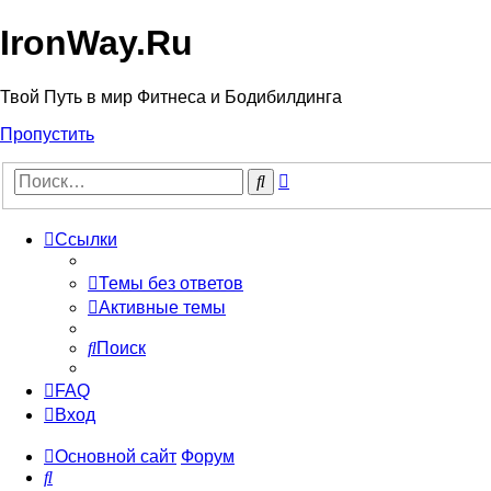
IronWay.Ru
Твой Путь в мир Фитнеса и Бодибилдинга
Пропустить
Расширенный
Поиск
поиск
Ссылки
Темы без ответов
Активные темы
Поиск
FAQ
Вход
Основной сайт
Форум
Поиск