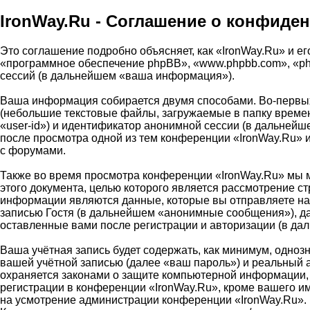
IronWay.Ru - Соглашение о конфиде
Это соглашение подробно объясняет, как «IronWay.Ru» и его
«программное обеспечение phpBB», «www.phpbb.com», «ph
сессий (в дальнейшем «ваша информация»).
Ваша информация собирается двумя способами. Во-первых
(небольшие текстовые файлы, загружаемые в папку времен
«user-id») и идентификатор анонимной сессии (в дальнейш
после просмотра одной из тем конференции «IronWay.Ru» 
с форумами.
Также во время просмотра конференции «IronWay.Ru» мы м
этого документа, целью которого является рассмотрение 
информации являются данные, которые вы отправляете на
записью Гостя (в дальнейшем «анонимные сообщения»), да
оставленные вами после регистрации и авторизации (в д
Ваша учётная запись будет содержать, как минимум, одно
вашей учётной записью (далее «ваш пароль») и реальный 
охраняется законами о защите компьютерной информации,
регистрации в конференции «IronWay.Ru», кроме вашего име
на усмотрение администрации конференции «IronWay.Ru». 