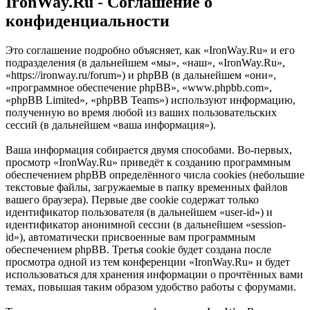
IronWay.Ru - Соглашение о
конфиденциальности
Это соглашение подробно объясняет, как «IronWay.Ru» и его
подразделения (в дальнейшем «мы», «наш», «IronWay.Ru»,
«https://ironway.ru/forum») и phpBB (в дальнейшем «они»,
«программное обеспечение phpBB», «www.phpbb.com»,
«phpBB Limited», «phpBB Teams») используют информацию,
полученную во время любой из ваших пользовательских
сессий (в дальнейшем «ваша информация»).
Ваша информация собирается двумя способами. Во-первых,
просмотр «IronWay.Ru» приведёт к созданию программным
обеспечением phpBB определённого числа cookies (небольшие
текстовые файлы, загружаемые в папку временных файлов
вашего браузера). Первые две cookie содержат только
идентификатор пользователя (в дальнейшем «user-id») и
идентификатор анонимной сессии (в дальнейшем «session-
id»), автоматически присвоенные вам программным
обеспечением phpBB. Третья cookie будет создана после
просмотра одной из тем конференции «IronWay.Ru» и будет
использоваться для хранения информации о прочтённых вами
темах, повышая таким образом удобство работы с форумами.