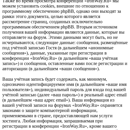
Также во время просмотра конференции «IronWay.Ru» мы
можем установить cookies, внешние по отношению к
программному обеспечению phpBB, однако они выходят за
рамки этого документа, целью которого является
рассмотрение страниц, созданных исключительно
программным обеспечением phpBB. Вторым источником
получения вашей информации являются данные, которые вы
отправляете на форум. Этими данными могут быть, но не
исчерпываются, следующие данные: сообщения, размещённые
под учётной записью Гостя (в дальнейшем «анонимные
сообщения»), данные, указанные при регистрации в
конференции «IronWay.Ru» (в дальнейшем «ваша учётная
запись») и сообщения, оставленные вами после регистрации и
авторизации (в дальнейшем «ваши сообщения»).
Ваша учётная запись будет содержать, как минимум,
однозначно идентифицируемое имя (в дальнейшем «ваше имя
пользователя»), индивидуальный пароль для входа под вашей
учётной записью (далее «ваш пароль») и реальный адрес email
(в дальнейшем «ваш адрес email»). Ваша информация из
вашей учётной записи на форумах «IronWay.Ru» охраняется
законами о защите компьютерной информации,
применяемыми в стране, предоставляющей нам услуги
хостинга. Любая информация, запрашиваемая при
регистрации в конференции «IronWay.Ru», кроме вашего