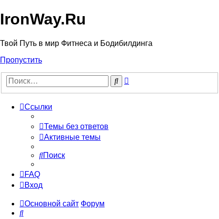
IronWay.Ru
Твой Путь в мир Фитнеса и Бодибилдинга
Пропустить
Расширенный
Поиск
поиск
Ссылки
Темы без ответов
Активные темы
Поиск
FAQ
Вход
Основной сайт
Форум
Поиск