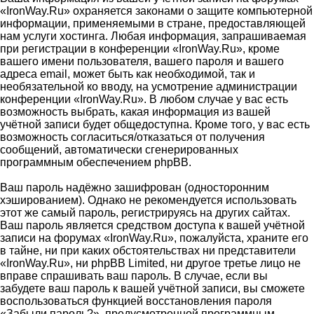
«IronWay.Ru» охраняется законами о защите компьютерной
информации, применяемыми в стране, предоставляющей
нам услуги хостинга. Любая информация, запрашиваемая
при регистрации в конференции «IronWay.Ru», кроме
вашего имени пользователя, вашего пароля и вашего
адреса email, может быть как необходимой, так и
необязательной ко вводу, на усмотрение администрации
конференции «IronWay.Ru». В любом случае у вас есть
возможность выбрать, какая информация из вашей
учётной записи будет общедоступна. Кроме того, у вас есть
возможность согласиться/отказаться от получения
сообщений, автоматически сгенерированных
программным обеспечением phpBB.
Ваш пароль надёжно зашифрован (односторонним
хэшированием). Однако не рекомендуется использовать
этот же самый пароль, регистрируясь на других сайтах.
Ваш пароль является средством доступа к вашей учётной
записи на форумах «IronWay.Ru», пожалуйста, храните его
в тайне, ни при каких обстоятельствах ни представители
«IronWay.Ru», ни phpBB Limited, ни другое третье лицо не
вправе спрашивать ваш пароль. В случае, если вы
забудете ваш пароль к вашей учётной записи, вы сможете
воспользоваться функцией восстановления пароля
«Забыли пароль?», предусмотренной программным