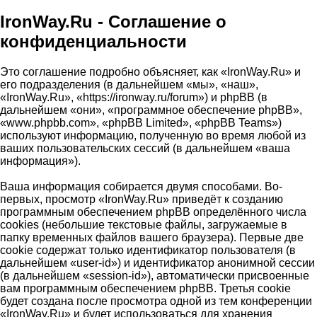
IronWay.Ru - Соглашение о
конфиденциальности
Это соглашение подробно объясняет, как «IronWay.Ru» и
его подразделения (в дальнейшем «мы», «наш»,
«IronWay.Ru», «https://ironway.ru/forum») и phpBB (в
дальнейшем «они», «программное обеспечение phpBB»,
«www.phpbb.com», «phpBB Limited», «phpBB Teams»)
используют информацию, полученную во время любой из
ваших пользовательских сессий (в дальнейшем «ваша
информация»).
Ваша информация собирается двумя способами. Во-
первых, просмотр «IronWay.Ru» приведёт к созданию
программным обеспечением phpBB определённого числа
cookies (небольшие текстовые файлы, загружаемые в
папку временных файлов вашего браузера). Первые две
cookie содержат только идентификатор пользователя (в
дальнейшем «user-id») и идентификатор анонимной сессии
(в дальнейшем «session-id»), автоматически присвоенные
вам программным обеспечением phpBB. Третья cookie
будет создана после просмотра одной из тем конференции
«IronWay.Ru» и будет использоваться для хранения