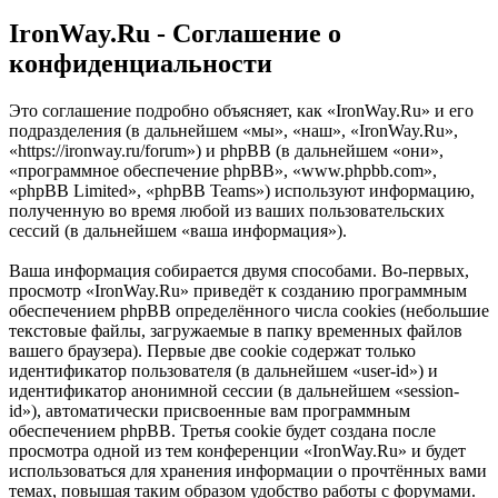
IronWay.Ru - Соглашение о
конфиденциальности
Это соглашение подробно объясняет, как «IronWay.Ru» и его
подразделения (в дальнейшем «мы», «наш», «IronWay.Ru»,
«https://ironway.ru/forum») и phpBB (в дальнейшем «они»,
«программное обеспечение phpBB», «www.phpbb.com»,
«phpBB Limited», «phpBB Teams») используют информацию,
полученную во время любой из ваших пользовательских
сессий (в дальнейшем «ваша информация»).
Ваша информация собирается двумя способами. Во-первых,
просмотр «IronWay.Ru» приведёт к созданию программным
обеспечением phpBB определённого числа cookies (небольшие
текстовые файлы, загружаемые в папку временных файлов
вашего браузера). Первые две cookie содержат только
идентификатор пользователя (в дальнейшем «user-id») и
идентификатор анонимной сессии (в дальнейшем «session-
id»), автоматически присвоенные вам программным
обеспечением phpBB. Третья cookie будет создана после
просмотра одной из тем конференции «IronWay.Ru» и будет
использоваться для хранения информации о прочтённых вами
темах, повышая таким образом удобство работы с форумами.