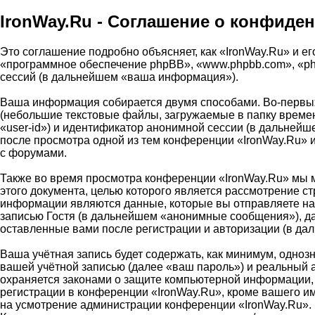
IronWay.Ru - Соглашение о конфиде
Это соглашение подробно объясняет, как «IronWay.Ru» и его
«программное обеспечение phpBB», «www.phpbb.com», «ph
сессий (в дальнейшем «ваша информация»).
Ваша информация собирается двумя способами. Во-первых
(небольшие текстовые файлы, загружаемые в папку времен
«user-id») и идентификатор анонимной сессии (в дальнейш
после просмотра одной из тем конференции «IronWay.Ru» 
с форумами.
Также во время просмотра конференции «IronWay.Ru» мы м
этого документа, целью которого является рассмотрение 
информации являются данные, которые вы отправляете на
записью Гостя (в дальнейшем «анонимные сообщения»), да
оставленные вами после регистрации и авторизации (в д
Ваша учётная запись будет содержать, как минимум, одно
вашей учётной записью (далее «ваш пароль») и реальный 
охраняется законами о защите компьютерной информации,
регистрации в конференции «IronWay.Ru», кроме вашего име
на усмотрение администрации конференции «IronWay.Ru». 