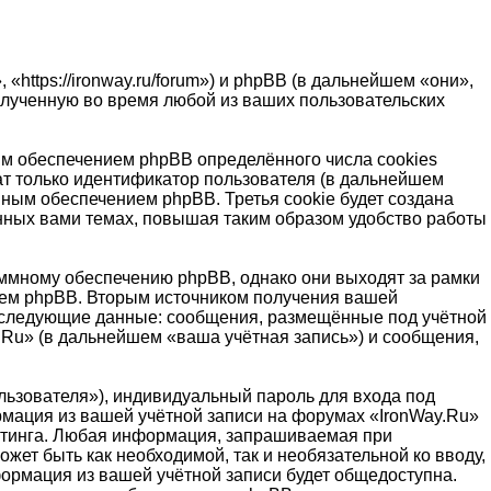
https://ironway.ru/forum») и phpBB (в дальнейшем «они»,
лученную во время любой из ваших пользовательских
м обеспечением phpBB определённого числа cookies
т только идентификатор пользователя (в дальнейшем
мным обеспечением phpBB. Третья cookie будет создана
ённых вами темах, повышая таким образом удобство работы
ммному обеспечению phpBB, однако они выходят за рамки
ием phpBB. Вторым источником получения вашей
, следующие данные: сообщения, размещённые под учётной
.Ru» (в дальнейшем «ваша учётная запись») и сообщения,
льзователя»), индивидуальный пароль для входа под
рмация из вашей учётной записи на форумах «IronWay.Ru»
стинга. Любая информация, запрашиваемая при
жет быть как необходимой, так и необязательной ко вводу,
формация из вашей учётной записи будет общедоступна.