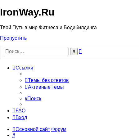
IronWay.Ru
Твой Путь в мир Фитнеса и Бодибилдинга
Пропустить
Расширенный
Поиск
поиск
Ссылки
Темы без ответов
Активные темы
Поиск
FAQ
Вход
Основной сайт
Форум
Поиск