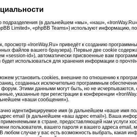
нциальности
 подразделения (в дальнейшем «мы», «наш», «IronWay.Ru», «
pBB Limited», «phpBB Teams») используют информацию, по
, просмотр «IronWay.Ru» приведёт к созданию программны
ных файлов вашего браузера). Первые две cookie содержа
ем «session-id»), автоматически присвоенные вам програм
и будет использоваться для хранения информации о прочт
ожем установить cookies, внешние по отношению к програ
страниц, созданных исключительно программным обеспечен
 форум. Этими данными могут быть, но не исчерпываются
нные, указанные при регистрации в конференции «IronWay
альнейшем «ваши сообщения»).
значно идентифицируемое имя (в дальнейшем «ваше имя по
адрес email (в дальнейшем «ваш адрес email»). Ваша инфо
 применяемыми в стране, предоставляющей нам услуги хо
ни пользователя, вашего пароля и вашего адреса email, мо
В любом случае у вас есть возможность выбрать, какая ин