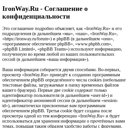
IronWay.Ru - Соглашение о
конфиденциальности
Это соглашение подробно объясняет, как «IronWay.Ru» и его
подразделения (в дальнейшем «мы», «наш», «IronWay.Ru»,
«https://ironway.ru/forum») и phpBB (в дальнейшем «они»,
«программное обеспечение phpBB», «www.phpbb.com»,
«phpBB Limited», «phpBB Teams») используют информацию,
полученную во время любой из ваших пользовательских
сессий (в дальнейшем «ваша информация»).
Ваша информация собирается двумя способами. Во-первых,
просмотр «IronWay.Ru» приведёт к созданию программным
обеспечением phpBB определённого числа cookies (небольшие
текстовые файлы, загружаемые в папку временных файлов
вашего браузера). Первые две cookie содержат только
идентификатор пользователя (в дальнейшем «user-id») и
идентификатор анонимной сессии (в дальнейшем «session-
id»), автоматически присвоенные вам программным
обеспечением phpBB. Третья cookie будет создана после
просмотра одной из тем конференции «IronWay.Ru» и будет
использоваться для хранения информации о прочтённых вами
темах, повышая таким образом удобство работы с форумами.