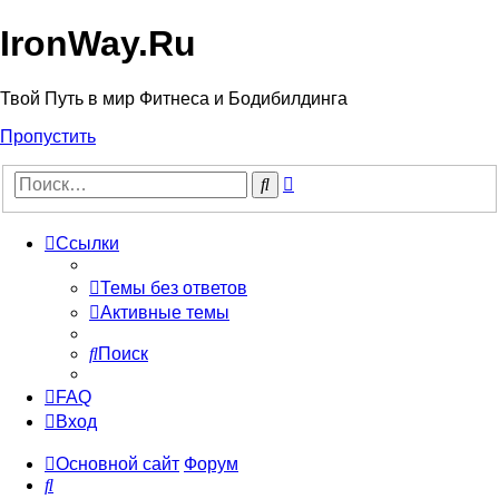
IronWay.Ru
Твой Путь в мир Фитнеса и Бодибилдинга
Пропустить
Расширенный
Поиск
поиск
Ссылки
Темы без ответов
Активные темы
Поиск
FAQ
Вход
Основной сайт
Форум
Поиск