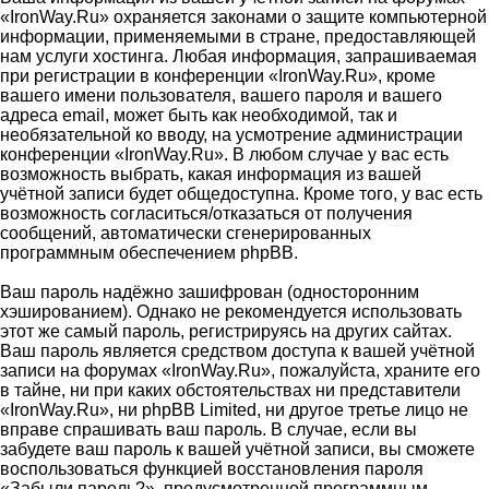
«IronWay.Ru» охраняется законами о защите компьютерной
информации, применяемыми в стране, предоставляющей
нам услуги хостинга. Любая информация, запрашиваемая
при регистрации в конференции «IronWay.Ru», кроме
вашего имени пользователя, вашего пароля и вашего
адреса email, может быть как необходимой, так и
необязательной ко вводу, на усмотрение администрации
конференции «IronWay.Ru». В любом случае у вас есть
возможность выбрать, какая информация из вашей
учётной записи будет общедоступна. Кроме того, у вас есть
возможность согласиться/отказаться от получения
сообщений, автоматически сгенерированных
программным обеспечением phpBB.
Ваш пароль надёжно зашифрован (односторонним
хэшированием). Однако не рекомендуется использовать
этот же самый пароль, регистрируясь на других сайтах.
Ваш пароль является средством доступа к вашей учётной
записи на форумах «IronWay.Ru», пожалуйста, храните его
в тайне, ни при каких обстоятельствах ни представители
«IronWay.Ru», ни phpBB Limited, ни другое третье лицо не
вправе спрашивать ваш пароль. В случае, если вы
забудете ваш пароль к вашей учётной записи, вы сможете
воспользоваться функцией восстановления пароля
«Забыли пароль?», предусмотренной программным