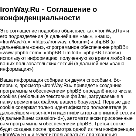
IronWay.Ru - Соглашение о
конфиденциальности
Это соглашение подробно объясняет, как «IronWay.Ru» и
его подразделения (в дальнейшем «мы», «наш»,
«IronWay.Ru», «https://ironway.ru/forum») и phpBB (в
дальнейшем «они», «программное обеспечение phpBB»,
«www.phpbb.com», «phpBB Limited», «phpBB Teams»)
используют информацию, полученную во время любой из
ваших пользовательских сессий (в дальнейшем «ваша
информация»).
Ваша информация собирается двумя способами. Во-
первых, просмотр «IronWay.Ru» приведёт к созданию
программным обеспечением phpBB определённого числа
cookies (небольшие текстовые файлы, загружаемые в
папку временных файлов вашего браузера). Первые две
cookie содержат только идентификатор пользователя (в
дальнейшем «user-id») и идентификатор анонимной сессии
(в дальнейшем «session-id»), автоматически присвоенные
вам программным обеспечением phpBB. Третья cookie
будет создана после просмотра одной из тем конференции
«IronWay.Ru» и будет использоваться для хранения