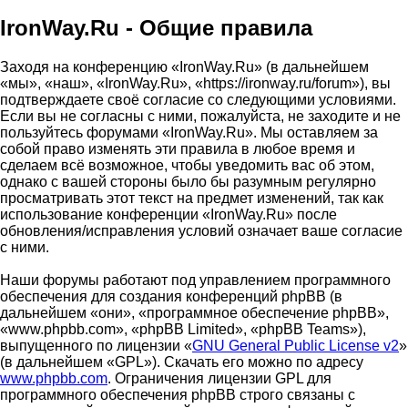
IronWay.Ru - Общие правила
Заходя на конференцию «IronWay.Ru» (в дальнейшем
«мы», «наш», «IronWay.Ru», «https://ironway.ru/forum»), вы
подтверждаете своё согласие со следующими условиями.
Если вы не согласны с ними, пожалуйста, не заходите и не
пользуйтесь форумами «IronWay.Ru». Мы оставляем за
собой право изменять эти правила в любое время и
сделаем всё возможное, чтобы уведомить вас об этом,
однако с вашей стороны было бы разумным регулярно
просматривать этот текст на предмет изменений, так как
использование конференции «IronWay.Ru» после
обновления/исправления условий означает ваше согласие
с ними.
Наши форумы работают под управлением программного
обеспечения для создания конференций phpBB (в
дальнейшем «они», «программное обеспечение phpBB»,
«www.phpbb.com», «phpBB Limited», «phpBB Teams»),
выпущенного по лицензии «
GNU General Public License v2
»
(в дальнейшем «GPL»). Скачать его можно по адресу
www.phpbb.com
. Ограничения лицензии GPL для
программного обеспечения phpBB строго связаны с