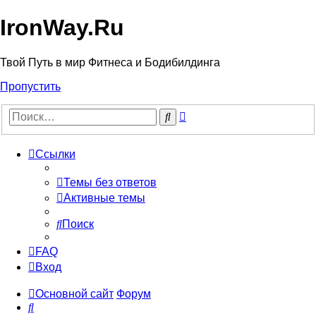
IronWay.Ru
Твой Путь в мир Фитнеса и Бодибилдинга
Пропустить
Расширенный
Поиск
поиск
Ссылки
Темы без ответов
Активные темы
Поиск
FAQ
Вход
Основной сайт
Форум
Поиск