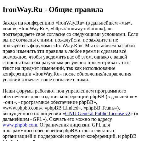
IronWay.Ru - Общие правила
Заходя на конференцию «IronWay.Ru» (в дальнейшем «мы»,
«наш», «IronWay.Ru», «https://ironway.ru/forum»), вы
подтверждаете своё согласие со следующими условиями. Если
вы не согласны с ними, пожалуйста, не заходите и не
пользуйтесь форумами «IronWay.Ru». Мы оставляем за собой
право изменять эти правила в любое время и сделаем всё
возможное, чтобы уведомить вас об этом, однако с вашей
стороны было бы разумным регулярно просматривать этот
текст на предмет изменений, так как использование
конференции «IronWay.Ru» после обновления/исправления
условий означает ваше согласие с ними.
Наши форумы работают под управлением программного
обеспечения для создания конференций phpBB (в дальнейшем
«они», «программное обеспечение phpBB»,
«www.phpbb.com», «phpBB Limited», «phpBB Teams»),
выпущенного по лицензии «
GNU General Public License v2
» (в
дальнейшем «GPL»). Скачать его можно по адресу
www.phpbb.com
. Ограничения лицензии GPL для
программного обеспечения phpBB строго связаны с
организацией и поддержкой интернет-конференций, и phpBB