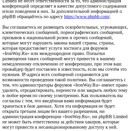
Limited не несёт ответственности за то, что администрация
конференций определяет в качестве допустимого содержания
и/или поведения в них. За дополнительной информацией о
phpBB обращайтесь по адресу
https://www.phpbb.com/
.
Вы соглашаетесь не размещать оскорбительных, угрожающих,
клеветнических сообщений, порнографических сообщений,
призывов к национальной розни и прочих сообщений,
которые могут нарушить законы вашей страны, страны,
которая предоставляет услуги хостинга для форумов
«IronWay.Ru» или международное право. Попытки
размещения таких сообщений могут привести к вашему
немедленному отключению от конференции, при этом ваш
провайдер будет поставлен в известность, если мы сочтём это
нужным. IP-адреса всех сообщений сохраняются для
возможности проведения такой политики. Вы соглашаетесь с
тем, что администраторы форумов «IronWay.Ru» имеют право
удалить, отредактировать, перенести или закрыть любую тему
в любое время по своему усмотрению. Как пользователь вы
согласны с тем, что введённая вами информация будет
храниться в базе данных. Хотя эта информация не будет
открыта третьим лицам без вашего разрешения, ни
администрация конференции «IronWay.Ru», ни phpBB Limited
не может быть ответственна за действия хакеров, которые
могут привести к несанкционированному доступу к ней.