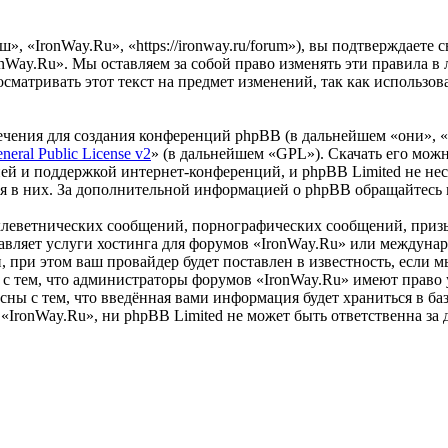
, «IronWay.Ru», «https://ironway.ru/forum»), вы подтверждаете
nWay.Ru». Мы оставляем за собой право изменять эти правила в 
сматривать этот текст на предмет изменений, так как использо
чения для создания конференций phpBB (в дальнейшем «они», 
eral Public License v2
» (в дальнейшем «GPL»). Скачать его мож
ей и поддержкой интернет-конференций, и phpBB Limited не нес
ия в них. За дополнительной информацией о phpBB обращайтесь
клеветнических сообщений, порнографических сообщений, приз
тавляет услуги хостинга для форумов «IronWay.Ru» или междун
при этом ваш провайдер будет поставлен в известность, если м
с тем, что администраторы форумов «IronWay.Ru» имеют право у
сны с тем, что введённая вами информация будет храниться в ба
IronWay.Ru», ни phpBB Limited не может быть ответственна за д