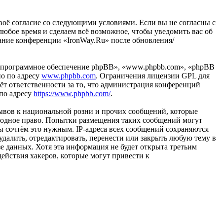
 своё согласие со следующими условиями. Если вы не согласны с
любое время и сделаем всё возможное, чтобы уведомить вас об
вание конференции «IronWay.Ru» после обновления/
«программное обеспечение phpBB», «www.phpbb.com», «phpBB
но по адресу
www.phpbb.com
. Ограничения лицензии GPL для
ёт ответственности за то, что администрация конференций
 по адресу
https://www.phpbb.com/
.
ывов к национальной розни и прочих сообщений, которые
ародное право. Попытки размещения таких сообщений могут
ы сочтём это нужным. IP-адреса всех сообщений сохраняются
далить, отредактировать, перенести или закрыть любую тему в
зе данных. Хотя эта информация не будет открыта третьим
ействия хакеров, которые могут привести к