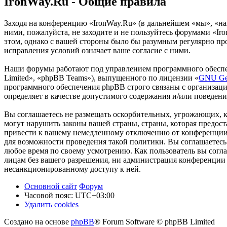
IronWay.Ru - Общие правила
Заходя на конференцию «IronWay.Ru» (в дальнейшем «мы», «наш»
ними, пожалуйста, не заходите и не пользуйтесь форумами «Iro
этом, однако с вашей стороны было бы разумным регулярно про
исправления условий означает ваше согласие с ними.
Наши форумы работают под управлением программного обеспе
Limited», «phpBB Teams»), выпущенного по лицензии «
GNU Gen
программного обеспечения phpBB строго связаны с организаци
определяет в качестве допустимого содержания и/или поведен
Вы соглашаетесь не размещать оскорбительных, угрожающих, 
могут нарушить законы вашей страны, страны, которая предос
привести к вашему немедленному отключению от конференции, 
для возможности проведения такой политики. Вы соглашаетесь 
любое время по своему усмотрению. Как пользователь вы согла
лицам без вашего разрешения, ни администрация конференции «
несанкционированному доступу к ней.
Основной сайт
Форум
Часовой пояс:
UTC+03:00
Удалить cookies
Создано на основе
phpBB
® Forum Software © phpBB Limited