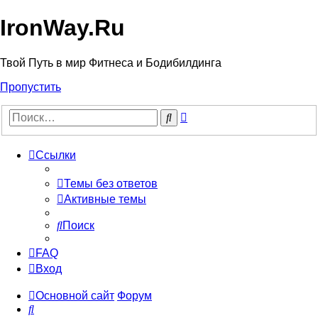
IronWay.Ru
Твой Путь в мир Фитнеса и Бодибилдинга
Пропустить
Расширенный
Поиск
поиск
Ссылки
Темы без ответов
Активные темы
Поиск
FAQ
Вход
Основной сайт
Форум
Поиск