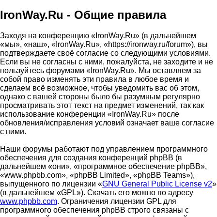
IronWay.Ru - Общие правила
Заходя на конференцию «IronWay.Ru» (в дальнейшем
«мы», «наш», «IronWay.Ru», «https://ironway.ru/forum»), вы
подтверждаете своё согласие со следующими условиями.
Если вы не согласны с ними, пожалуйста, не заходите и не
пользуйтесь форумами «IronWay.Ru». Мы оставляем за
собой право изменять эти правила в любое время и
сделаем всё возможное, чтобы уведомить вас об этом,
однако с вашей стороны было бы разумным регулярно
просматривать этот текст на предмет изменений, так как
использование конференции «IronWay.Ru» после
обновления/исправления условий означает ваше согласие
с ними.
Наши форумы работают под управлением программного
обеспечения для создания конференций phpBB (в
дальнейшем «они», «программное обеспечение phpBB»,
«www.phpbb.com», «phpBB Limited», «phpBB Teams»),
выпущенного по лицензии «
GNU General Public License v2
»
(в дальнейшем «GPL»). Скачать его можно по адресу
www.phpbb.com
. Ограничения лицензии GPL для
программного обеспечения phpBB строго связаны с