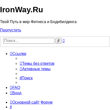
IronWay.Ru
Твой Путь в мир Фитнеса и Бодибилдинга
Пропустить
Расширенный
Поиск
поиск
Ссылки
Темы без ответов
Активные темы
Поиск
FAQ
Вход
Основной сайт
Форум
Поиск