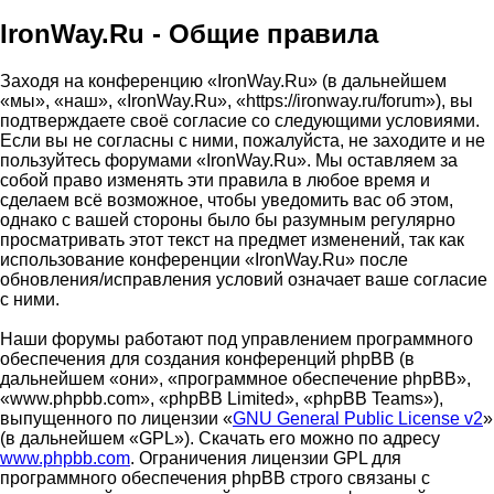
IronWay.Ru - Общие правила
Заходя на конференцию «IronWay.Ru» (в дальнейшем
«мы», «наш», «IronWay.Ru», «https://ironway.ru/forum»), вы
подтверждаете своё согласие со следующими условиями.
Если вы не согласны с ними, пожалуйста, не заходите и не
пользуйтесь форумами «IronWay.Ru». Мы оставляем за
собой право изменять эти правила в любое время и
сделаем всё возможное, чтобы уведомить вас об этом,
однако с вашей стороны было бы разумным регулярно
просматривать этот текст на предмет изменений, так как
использование конференции «IronWay.Ru» после
обновления/исправления условий означает ваше согласие
с ними.
Наши форумы работают под управлением программного
обеспечения для создания конференций phpBB (в
дальнейшем «они», «программное обеспечение phpBB»,
«www.phpbb.com», «phpBB Limited», «phpBB Teams»),
выпущенного по лицензии «
GNU General Public License v2
»
(в дальнейшем «GPL»). Скачать его можно по адресу
www.phpbb.com
. Ограничения лицензии GPL для
программного обеспечения phpBB строго связаны с