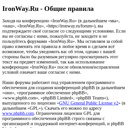
IronWay.Ru - Общие правила
Заходя на конференцию «IronWay.Ru» (в дальнейшем «мы»,
«наш», «IronWay.Ru», «https://ironway.ru/forum»), вы
подтверждаете своё согласие со следующими условиями. Если
вы не согласны с ними, пожалуйста, не заходите и не
пользуйтесь форумами «IronWay.Ru». Мы оставляем за собой
право изменять эти правила в любое время и сделаем всё
возможное, чтобы уведомить вас об этом, однако с вашей
стороны было бы разумным регулярно просматривать этот
текст на предмет изменений, так как использование
конференции «IronWay.Ru» после обновления/исправления
условий означает ваше согласие с ними.
Наши форумы работают под управлением программного
обеспечения для создания конференций phpBB (в дальнейшем
«они», «программное обеспечение phpBB»,
«www.phpbb.com», «phpBB Limited», «phpBB Teams»),
выпущенного по лицензии «
GNU General Public License v2
» (в
дальнейшем «GPL»). Скачать его можно по адресу
www.phpbb.com
. Ограничения лицензии GPL для
программного обеспечения phpBB строго связаны с
организацией и поддержкой интернет-конференций, и phpBB