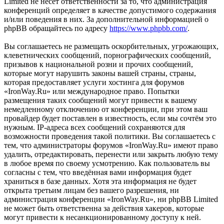
Limited не несёт ответственности за то, что администрация
конференций определяет в качестве допустимого содержания
и/или поведения в них. За дополнительной информацией о
phpBB обращайтесь по адресу
https://www.phpbb.com/
.
Вы соглашаетесь не размещать оскорбительных, угрожающих,
клеветнических сообщений, порнографических сообщений,
призывов к национальной розни и прочих сообщений,
которые могут нарушить законы вашей страны, страны,
которая предоставляет услуги хостинга для форумов
«IronWay.Ru» или международное право. Попытки
размещения таких сообщений могут привести к вашему
немедленному отключению от конференции, при этом ваш
провайдер будет поставлен в известность, если мы сочтём это
нужным. IP-адреса всех сообщений сохраняются для
возможности проведения такой политики. Вы соглашаетесь с
тем, что администраторы форумов «IronWay.Ru» имеют право
удалить, отредактировать, перенести или закрыть любую тему
в любое время по своему усмотрению. Как пользователь вы
согласны с тем, что введённая вами информация будет
храниться в базе данных. Хотя эта информация не будет
открыта третьим лицам без вашего разрешения, ни
администрация конференции «IronWay.Ru», ни phpBB Limited
не может быть ответственна за действия хакеров, которые
могут привести к несанкционированному доступу к ней.