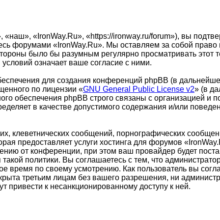
наш», «IronWay.Ru», «https://ironway.ru/forum»), вы подт
йтесь форумами «IronWay.Ru». Мы оставляем за собой право
стороны было бы разумным регулярно просматривать этот те
условий означает ваше согласие с ними.
еспечения для создания конференций phpBB (в дальнейше
щенного по лицензии «
GNU General Public License v2
» (в д
ого обеспечения phpBB строго связаны с организацией и п
пределяет в качестве допустимого содержания и/или повед
х, клеветнических сообщений, порнографических сообщени
торая предоставляет услуги хостинга для форумов «IronWa
нию от конференции, при этом ваш провайдер будет постав
такой политики. Вы соглашаетесь с тем, что администрато
ое время по своему усмотрению. Как пользователь вы согл
ткрыта третьим лицам без вашего разрешения, ни администр
ут привести к несанкционированному доступу к ней.