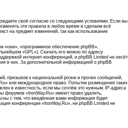
верждаете своё согласие со следующими условиями. Если вы
 изменять эти правила в любое время и сделаем всё
кст на предмет изменений, так как использование
м «они», «программное обеспечение phpBB»,
альнейшем «GPL»). Скачать его можно по адресу
оддержкой интернет-конференций, и phpBB Limited не несёт
ения в них. За дополнительной информацией о phpBB
й, призывов к национальной розни и прочих сообщений,
y.Ru» или международное право. Попытки размещения таких
лен в известность, если мы сочтём это нужным. IP-адреса
ры форумов «IronWay.Ru» имеют право удалить,
асны с тем, что введённая вами информация будет
ация конференции «IronWay.Ru», ни phpBB Limited не