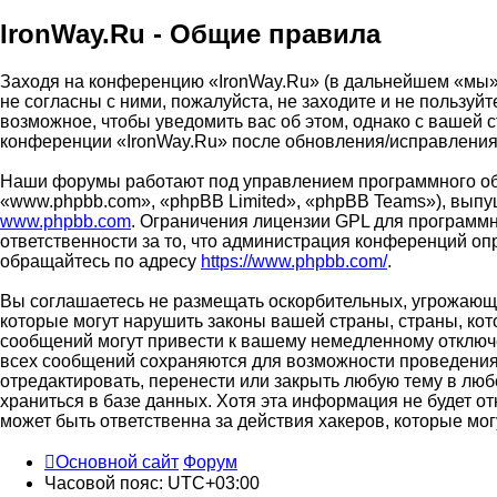
IronWay.Ru - Общие правила
Заходя на конференцию «IronWay.Ru» (в дальнейшем «мы», «
не согласны с ними, пожалуйста, не заходите и не пользу
возможное, чтобы уведомить вас об этом, однако с вашей 
конференции «IronWay.Ru» после обновления/исправления 
Наши форумы работают под управлением программного об
«www.phpbb.com», «phpBB Limited», «phpBB Teams»), выпу
www.phpbb.com
. Ограничения лицензии GPL для программн
ответственности за то, что администрация конференций о
обращайтесь по адресу
https://www.phpbb.com/
.
Вы соглашаетесь не размещать оскорбительных, угрожающи
которые могут нарушить законы вашей страны, страны, ко
сообщений могут привести к вашему немедленному отключе
всех сообщений сохраняются для возможности проведения 
отредактировать, перенести или закрыть любую тему в люб
храниться в базе данных. Хотя эта информация не будет о
может быть ответственна за действия хакеров, которые мог
Основной сайт
Форум
Часовой пояс:
UTC+03:00