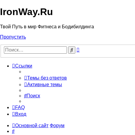
IronWay.Ru
Твой Путь в мир Фитнеса и Бодибилдинга
Пропустить
Расширенный
Поиск
поиск
Ссылки
Темы без ответов
Активные темы
Поиск
FAQ
Вход
Основной сайт
Форум
Поиск