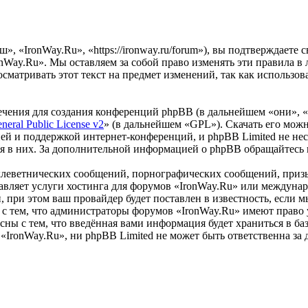
, «IronWay.Ru», «https://ironway.ru/forum»), вы подтверждаете
nWay.Ru». Мы оставляем за собой право изменять эти правила в 
сматривать этот текст на предмет изменений, так как использо
чения для создания конференций phpBB (в дальнейшем «они», 
eral Public License v2
» (в дальнейшем «GPL»). Скачать его мож
ей и поддержкой интернет-конференций, и phpBB Limited не нес
ия в них. За дополнительной информацией о phpBB обращайтесь
клеветнических сообщений, порнографических сообщений, приз
тавляет услуги хостинга для форумов «IronWay.Ru» или междун
при этом ваш провайдер будет поставлен в известность, если м
с тем, что администраторы форумов «IronWay.Ru» имеют право у
сны с тем, что введённая вами информация будет храниться в ба
IronWay.Ru», ни phpBB Limited не может быть ответственна за д