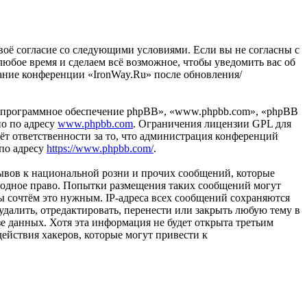
 своё согласие со следующими условиями. Если вы не согласны с
любое время и сделаем всё возможное, чтобы уведомить вас об
вание конференции «IronWay.Ru» после обновления/
«программное обеспечение phpBB», «www.phpbb.com», «phpBB
но по адресу
www.phpbb.com
. Ограничения лицензии GPL для
ёт ответственности за то, что администрация конференций
 по адресу
https://www.phpbb.com/
.
ывов к национальной розни и прочих сообщений, которые
ародное право. Попытки размещения таких сообщений могут
ы сочтём это нужным. IP-адреса всех сообщений сохраняются
далить, отредактировать, перенести или закрыть любую тему в
зе данных. Хотя эта информация не будет открыта третьим
ействия хакеров, которые могут привести к