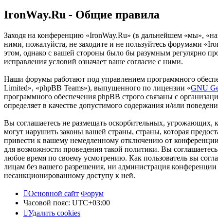
IronWay.Ru - Общие правила
Заходя на конференцию «IronWay.Ru» (в дальнейшем «мы», «наш»
ними, пожалуйста, не заходите и не пользуйтесь форумами «Iro
этом, однако с вашей стороны было бы разумным регулярно про
исправления условий означает ваше согласие с ними.
Наши форумы работают под управлением программного обеспе
Limited», «phpBB Teams»), выпущенного по лицензии «
GNU Gen
программного обеспечения phpBB строго связаны с организаци
определяет в качестве допустимого содержания и/или поведен
Вы соглашаетесь не размещать оскорбительных, угрожающих, 
могут нарушить законы вашей страны, страны, которая предос
привести к вашему немедленному отключению от конференции, 
для возможности проведения такой политики. Вы соглашаетесь 
любое время по своему усмотрению. Как пользователь вы согла
лицам без вашего разрешения, ни администрация конференции «
несанкционированному доступу к ней.
Основной сайт
Форум
Часовой пояс:
UTC+03:00
Удалить cookies