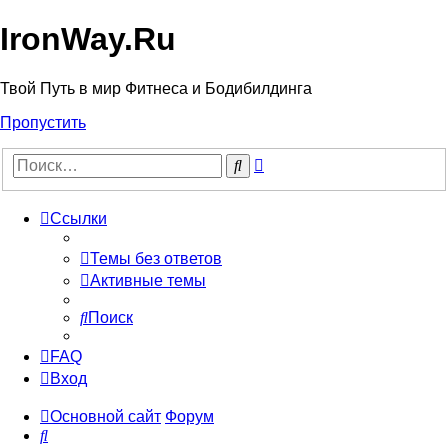
IronWay.Ru
Твой Путь в мир Фитнеса и Бодибилдинга
Пропустить
Расширенный
Поиск
поиск
Ссылки
Темы без ответов
Активные темы
Поиск
FAQ
Вход
Основной сайт
Форум
Поиск