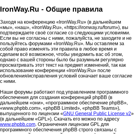
IronWay.Ru - Общие правила
Заходя на конференцию «IronWay.Ru» (в дальнейшем
«мы», «наш», «IronWay.Ru», «https://ironway.ru/forum»), вы
подтверждаете своё согласие со следующими условиями.
Если вы не согласны с ними, пожалуйста, не заходите и не
пользуйтесь форумами «IronWay.Ru». Мы оставляем за
собой право изменять эти правила в любое время и
сделаем всё возможное, чтобы уведомить вас об этом,
однако с вашей стороны было бы разумным регулярно
просматривать этот текст на предмет изменений, так как
использование конференции «IronWay.Ru» после
обновления/исправления условий означает ваше согласие
с ними.
Наши форумы работают под управлением программного
обеспечения для создания конференций phpBB (в
дальнейшем «они», «программное обеспечение phpBB»,
«www.phpbb.com», «phpBB Limited», «phpBB Teams»),
выпущенного по лицензии «
GNU General Public License v2
»
(в дальнейшем «GPL»). Скачать его можно по адресу
www.phpbb.com
. Ограничения лицензии GPL для
программного обеспечения phpBB строго связаны с