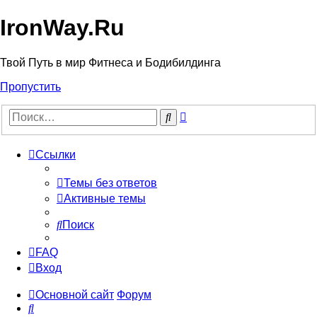
IronWay.Ru
Твой Путь в мир Фитнеса и Бодибилдинга
Пропустить
Расширенный
Поиск
поиск
Ссылки
Темы без ответов
Активные темы
Поиск
FAQ
Вход
Основной сайт
Форум
Поиск