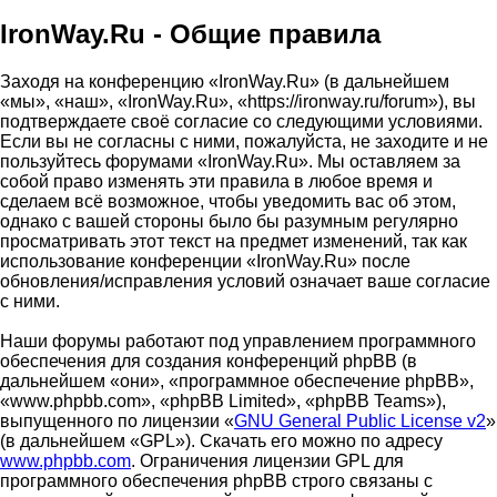
IronWay.Ru - Общие правила
Заходя на конференцию «IronWay.Ru» (в дальнейшем
«мы», «наш», «IronWay.Ru», «https://ironway.ru/forum»), вы
подтверждаете своё согласие со следующими условиями.
Если вы не согласны с ними, пожалуйста, не заходите и не
пользуйтесь форумами «IronWay.Ru». Мы оставляем за
собой право изменять эти правила в любое время и
сделаем всё возможное, чтобы уведомить вас об этом,
однако с вашей стороны было бы разумным регулярно
просматривать этот текст на предмет изменений, так как
использование конференции «IronWay.Ru» после
обновления/исправления условий означает ваше согласие
с ними.
Наши форумы работают под управлением программного
обеспечения для создания конференций phpBB (в
дальнейшем «они», «программное обеспечение phpBB»,
«www.phpbb.com», «phpBB Limited», «phpBB Teams»),
выпущенного по лицензии «
GNU General Public License v2
»
(в дальнейшем «GPL»). Скачать его можно по адресу
www.phpbb.com
. Ограничения лицензии GPL для
программного обеспечения phpBB строго связаны с