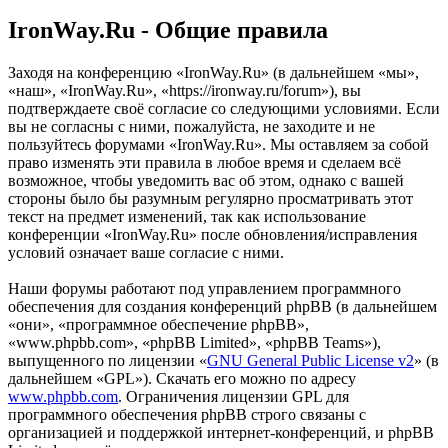
IronWay.Ru - Общие правила
Заходя на конференцию «IronWay.Ru» (в дальнейшем «мы»,
«наш», «IronWay.Ru», «https://ironway.ru/forum»), вы
подтверждаете своё согласие со следующими условиями. Если
вы не согласны с ними, пожалуйста, не заходите и не
пользуйтесь форумами «IronWay.Ru». Мы оставляем за собой
право изменять эти правила в любое время и сделаем всё
возможное, чтобы уведомить вас об этом, однако с вашей
стороны было бы разумным регулярно просматривать этот
текст на предмет изменений, так как использование
конференции «IronWay.Ru» после обновления/исправления
условий означает ваше согласие с ними.
Наши форумы работают под управлением программного
обеспечения для создания конференций phpBB (в дальнейшем
«они», «программное обеспечение phpBB»,
«www.phpbb.com», «phpBB Limited», «phpBB Teams»),
выпущенного по лицензии «
GNU General Public License v2
» (в
дальнейшем «GPL»). Скачать его можно по адресу
www.phpbb.com
. Ограничения лицензии GPL для
программного обеспечения phpBB строго связаны с
организацией и поддержкой интернет-конференций, и phpBB