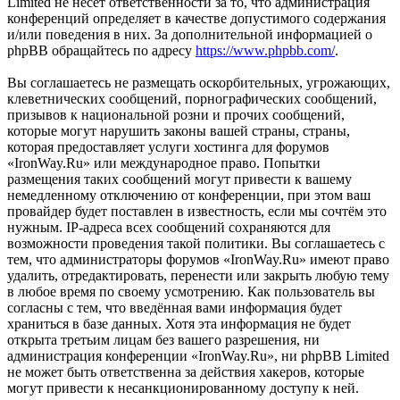
Limited не несёт ответственности за то, что администрация
конференций определяет в качестве допустимого содержания
и/или поведения в них. За дополнительной информацией о
phpBB обращайтесь по адресу
https://www.phpbb.com/
.
Вы соглашаетесь не размещать оскорбительных, угрожающих,
клеветнических сообщений, порнографических сообщений,
призывов к национальной розни и прочих сообщений,
которые могут нарушить законы вашей страны, страны,
которая предоставляет услуги хостинга для форумов
«IronWay.Ru» или международное право. Попытки
размещения таких сообщений могут привести к вашему
немедленному отключению от конференции, при этом ваш
провайдер будет поставлен в известность, если мы сочтём это
нужным. IP-адреса всех сообщений сохраняются для
возможности проведения такой политики. Вы соглашаетесь с
тем, что администраторы форумов «IronWay.Ru» имеют право
удалить, отредактировать, перенести или закрыть любую тему
в любое время по своему усмотрению. Как пользователь вы
согласны с тем, что введённая вами информация будет
храниться в базе данных. Хотя эта информация не будет
открыта третьим лицам без вашего разрешения, ни
администрация конференции «IronWay.Ru», ни phpBB Limited
не может быть ответственна за действия хакеров, которые
могут привести к несанкционированному доступу к ней.