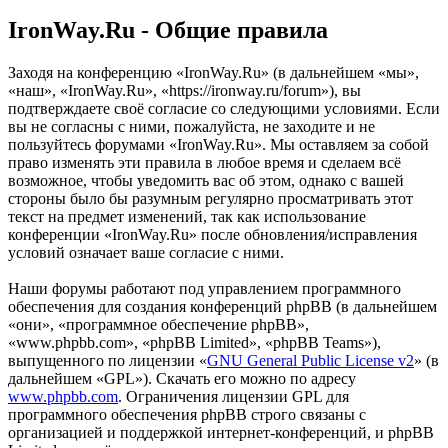
IronWay.Ru - Общие правила
Заходя на конференцию «IronWay.Ru» (в дальнейшем «мы»,
«наш», «IronWay.Ru», «https://ironway.ru/forum»), вы
подтверждаете своё согласие со следующими условиями. Если
вы не согласны с ними, пожалуйста, не заходите и не
пользуйтесь форумами «IronWay.Ru». Мы оставляем за собой
право изменять эти правила в любое время и сделаем всё
возможное, чтобы уведомить вас об этом, однако с вашей
стороны было бы разумным регулярно просматривать этот
текст на предмет изменений, так как использование
конференции «IronWay.Ru» после обновления/исправления
условий означает ваше согласие с ними.
Наши форумы работают под управлением программного
обеспечения для создания конференций phpBB (в дальнейшем
«они», «программное обеспечение phpBB»,
«www.phpbb.com», «phpBB Limited», «phpBB Teams»),
выпущенного по лицензии «
GNU General Public License v2
» (в
дальнейшем «GPL»). Скачать его можно по адресу
www.phpbb.com
. Ограничения лицензии GPL для
программного обеспечения phpBB строго связаны с
организацией и поддержкой интернет-конференций, и phpBB