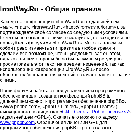
IronWay.Ru - Общие правила
Заходя на конференцию «IronWay.Ru» (в дальнейшем
«мы», «наш», «IronWay.Ru», «https://ironway.ru/forum»), вы
подтверждаете своё согласие со следующими условиями.
Если вы не согласны с ними, пожалуйста, не заходите и не
пользуйтесь форумами «IronWay.Ru». Мы оставляем за
собой право изменять эти правила в любое время и
сделаем всё возможное, чтобы уведомить вас об этом,
однако с вашей стороны было бы разумным регулярно
просматривать этот текст на предмет изменений, так как
использование конференции «IronWay.Ru» после
обновления/исправления условий означает ваше согласие
с ними.
Наши форумы работают под управлением программного
обеспечения для создания конференций phpBB (в
дальнейшем «они», «программное обеспечение phpBB»,
«www.phpbb.com», «phpBB Limited», «phpBB Teams»),
выпущенного по лицензии «
GNU General Public License v2
»
(в дальнейшем «GPL»). Скачать его можно по адресу
www.phpbb.com
. Ограничения лицензии GPL для
программного обеспечения phpBB строго связаны с