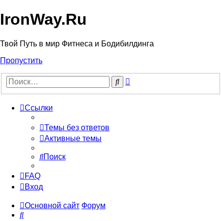
IronWay.Ru
Твой Путь в мир Фитнеса и Бодибилдинга
Пропустить
Расширенный
Поиск
поиск
Ссылки
Темы без ответов
Активные темы
Поиск
FAQ
Вход
Основной сайт
Форум
Поиск