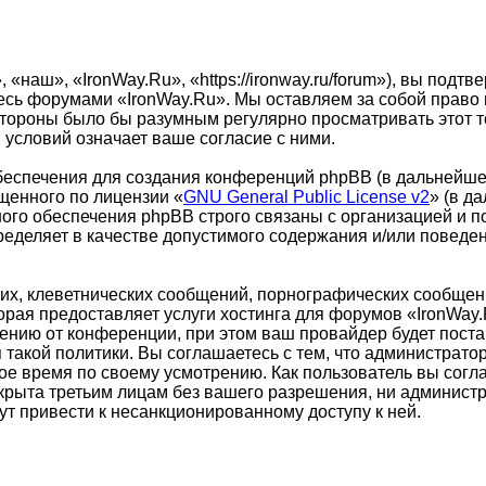
наш», «IronWay.Ru», «https://ironway.ru/forum»), вы подт
йтесь форумами «IronWay.Ru». Мы оставляем за собой право
стороны было бы разумным регулярно просматривать этот те
условий означает ваше согласие с ними.
еспечения для создания конференций phpBB (в дальнейше
щенного по лицензии «
GNU General Public License v2
» (в д
ого обеспечения phpBB строго связаны с организацией и п
пределяет в качестве допустимого содержания и/или повед
х, клеветнических сообщений, порнографических сообщени
торая предоставляет услуги хостинга для форумов «IronWa
нию от конференции, при этом ваш провайдер будет постав
такой политики. Вы соглашаетесь с тем, что администрато
ое время по своему усмотрению. Как пользователь вы согл
ткрыта третьим лицам без вашего разрешения, ни администр
ут привести к несанкционированному доступу к ней.