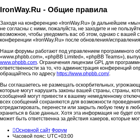
IronWay.Ru - Общие правила
Заходя на конференцию «IronWay.Ru» (в дальнейшем «мы», «
не согласны с ними, пожалуйста, не заходите и не пользу
возможное, чтобы уведомить вас об этом, однако с вашей 
конференции «IronWay.Ru» после обновления/исправления 
Наши форумы работают под управлением программного об
«www.phpbb.com», «phpBB Limited», «phpBB Teams»), выпу
www.phpbb.com
. Ограничения лицензии GPL для программн
ответственности за то, что администрация конференций о
обращайтесь по адресу
https://www.phpbb.com/
.
Вы соглашаетесь не размещать оскорбительных, угрожающи
которые могут нарушить законы вашей страны, страны, ко
сообщений могут привести к вашему немедленному отключе
всех сообщений сохраняются для возможности проведения 
отредактировать, перенести или закрыть любую тему в люб
храниться в базе данных. Хотя эта информация не будет о
может быть ответственна за действия хакеров, которые мог
Основной сайт
Форум
Часовой пояс:
UTC+03:00