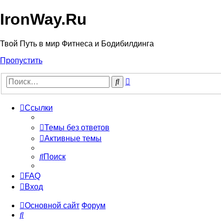
IronWay.Ru
Твой Путь в мир Фитнеса и Бодибилдинга
Пропустить
Расширенный
Поиск
поиск
Ссылки
Темы без ответов
Активные темы
Поиск
FAQ
Вход
Основной сайт
Форум
Поиск