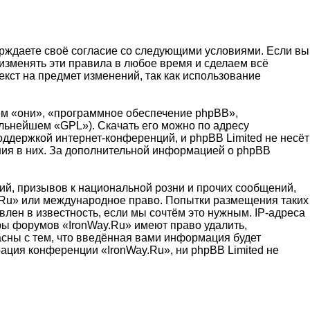
верждаете своё согласие со следующими условиями. Если вы
 изменять эти правила в любое время и сделаем всё
кст на предмет изменений, так как использование
м «они», «программное обеспечение phpBB»,
альнейшем «GPL»). Скачать его можно по адресу
оддержкой интернет-конференций, и phpBB Limited не несёт
ения в них. За дополнительной информацией о phpBB
й, призывов к национальной розни и прочих сообщений,
y.Ru» или международное право. Попытки размещения таких
лен в известность, если мы сочтём это нужным. IP-адреса
ры форумов «IronWay.Ru» имеют право удалить,
асны с тем, что введённая вами информация будет
ация конференции «IronWay.Ru», ни phpBB Limited не