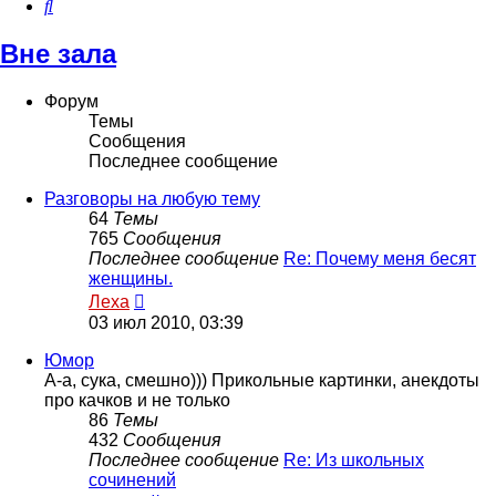
Поиск
Вне зала
Форум
Темы
Сообщения
Последнее сообщение
Разговоры на любую тему
64
Темы
765
Сообщения
Последнее сообщение
Re: Почему меня бесят
женщины.
Перейти
Леха
к
03 июл 2010, 03:39
последнему
сообщению
Юмор
А-а, сука, смешно))) Прикольные картинки, анекдоты
про качков и не только
86
Темы
432
Сообщения
Последнее сообщение
Re: Из школьных
сочинений