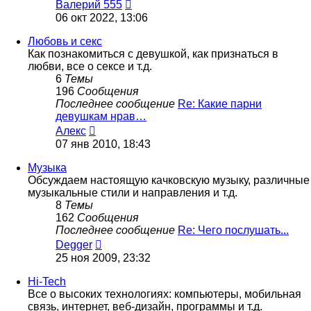
Перейти
Валерий 555
к
06 окт 2022, 13:06
последнему
сообщению
Любовь и секс
Как познакомиться с девушкой, как признаться в
любви, все о сексе и т.д.
6
Темы
196
Сообщения
Последнее сообщение
Re: Какие парни
девушкам нрав…
Перейти
Алекс
к
07 янв 2010, 18:43
последнему
сообщению
Музыка
Обсуждаем настоящую качковскую музыку, различные
музыкальные стили и направления и т.д.
8
Темы
162
Сообщения
Последнее сообщение
Re: Чего послушать...
Перейти
Degger
к
25 ноя 2009, 23:32
последнему
сообщению
Hi-Tech
Все о высоких технологиях: компьютеры, мобильная
связь, интернет, веб-дизайн, программы и т.д.