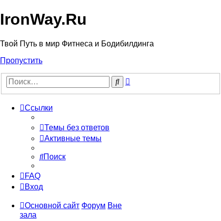
IronWay.Ru
Твой Путь в мир Фитнеса и Бодибилдинга
Пропустить
Расширенный
Поиск
поиск
Ссылки
Темы без ответов
Активные темы
Поиск
FAQ
Вход
Основной сайт
Форум
Вне
зала