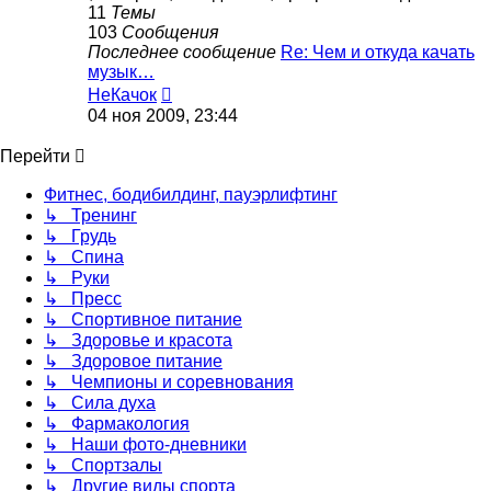
11
Темы
103
Сообщения
Последнее сообщение
Re: Чем и откуда качать
музык…
Перейти
НеКачок
к
04 ноя 2009, 23:44
последнему
сообщению
Перейти
Фитнес, бодибилдинг, пауэрлифтинг
↳ Тренинг
↳ Грудь
↳ Спина
↳ Руки
↳ Пресс
↳ Спортивное питание
↳ Здоровье и красота
↳ Здоровое питание
↳ Чемпионы и соревнования
↳ Сила духа
↳ Фармакология
↳ Наши фото-дневники
↳ Спортзалы
↳ Другие виды спорта