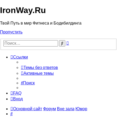
IronWay.Ru
Твой Путь в мир Фитнеса и Бодибилдинга
Пропустить
Расширенный
Поиск
поиск
Ссылки
Темы без ответов
Активные темы
Поиск
FAQ
Вход
Основной сайт
Форум
Вне зала
Юмор
Поиск