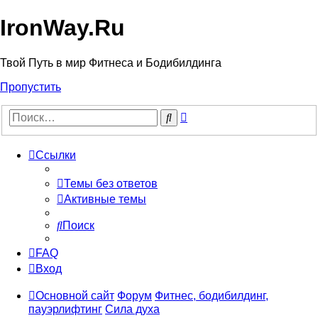
IronWay.Ru
Твой Путь в мир Фитнеса и Бодибилдинга
Пропустить
Расширенный
Поиск
поиск
Ссылки
Темы без ответов
Активные темы
Поиск
FAQ
Вход
Основной сайт
Форум
Фитнес, бодибилдинг,
пауэрлифтинг
Сила духа