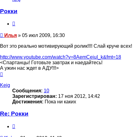
пользователя
Илья
Рокки
Цитата
Сообщение
Илья
»
05 июл 2009, 16:30
Вот это реально мотивирующий ролик!!!! Слай круче всех!
http://www.youtube.com/watch?v=8AemCeiuI_k&fmt=18
<Спартанцы! Готовьте завтрак и наедайтесь!
А ужин нас ждет в АДУ!!!>
Вернуться
к
началу
Keig
Сообщения:
10
Зарегистрирован:
17 ноя 2012, 14:42
Достижения:
Пока ни каких
Re: Рокки
Цитата
Сообщение