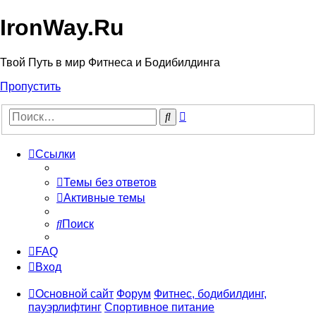
IronWay.Ru
Твой Путь в мир Фитнеса и Бодибилдинга
Пропустить
Расширенный
Поиск
поиск
Ссылки
Темы без ответов
Активные темы
Поиск
FAQ
Вход
Основной сайт
Форум
Фитнес, бодибилдинг,
пауэрлифтинг
Спортивное питание