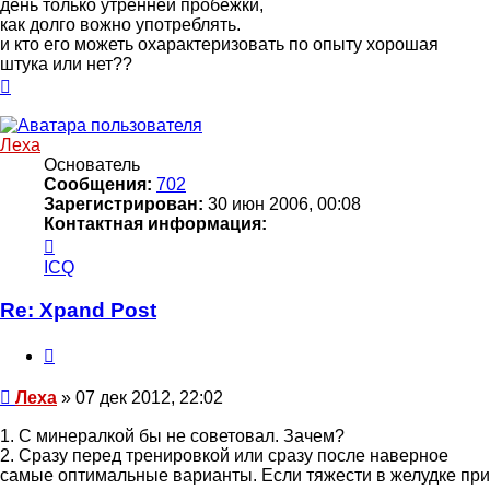
день только утренней пробежки,
как долго вожно употреблять.
и кто его можеть охарактеризовать по опыту хорошая
штука или нет??
Вернуться
к
началу
Леха
Основатель
Сообщения:
702
Зарегистрирован:
30 июн 2006, 00:08
Контактная информация:
Контактная
информация
ICQ
пользователя
Леха
Re: Xpand Post
Цитата
Сообщение
Леха
»
07 дек 2012, 22:02
1. С минералкой бы не советовал. Зачем?
2. Сразу перед тренировкой или сразу после наверное
самые оптимальные варианты. Если тяжести в желудке при