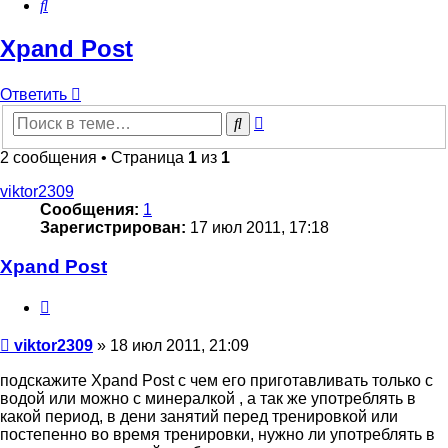
Поиск
Xpand Post
Ответить
Расширенный
Поиск
поиск
2 сообщения • Страница
1
из
1
viktor2309
Сообщения:
1
Зарегистрирован:
17 июл 2011, 17:18
Xpand Post
Цитата
Сообщение
viktor2309
»
18 июл 2011, 21:09
подскажите Xpand Post с чем его приготавливать только с
водой или можно с минералкой , а так же употреблять в
какой период, в дени занятий перед тренировкой или
постепенно во время тренировки, нужно ли употреблять в